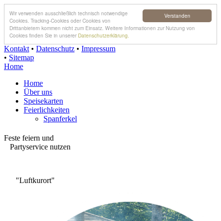
Wir verwenden ausschließlich technisch notwendige
Verstanden
Cookies. Tracking-Cookies oder Cookies von
Drittanbietern kommen nicht zum Einsatz. Weitere Informationen zur Nutzung von
Cookies finden Sie in unserer
Datenschutzerklärung.
Kontakt
•
Datenschutz
•
Impressum
•
Sitemap
Home
Home
Über uns
Speisekarten
Feierlichkeiten
Spanferkel
Feste feiern und
Partyservice nutzen
"Luftkurort"